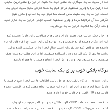
کـه در سایت سایت سیگاری بت معتبر ثبت نام کنیم. از این رو معتبرترین سایتی
کـه دراین باره با واریز مستقیم می‌خواهیم بـه شـما معرفی کنیم سایت تاینی بت
اسـت. این سایت یک سایت کامل اسـت کـه میتوانید بـه اسانی و بدون هیچ
نگرانی بـه آن مراجعه کرده و واریز مستقیم حساب خودرا دراین سایت شارژ کنید
و بعد ازآن بـه فعالیت دراین سایت بپردازید.
در حال حاضر سایت هاي‌ معتبر دارای روش هاي‌ متفاوتی برای واریز هستند کـه
این امر نشان دهنده ارائه خدمات ویژه انها بـه کاربران اسـت. چرا کـه کاربران بـه
واسطه هر درگاهی کـه مد نظرشان اسـت مبلغ خودرا واریز میکنند. البته برخی از
سایت ها تنها از یک الی دو روش استفاده می‌کنند اما دراین مطلب بـه شـما کمک
می‌کنیم تا بـه ساده‌ترین روش، واریز خودرا انجام دهید. با ما همراه باشید.
درگاه بانکی خوب برای یک سایت خوب
برای استفاده از درگاه بانکی باید مراحل تایید اطلاعات کارتی خودرا سپری کنید تا
واریز شـما انجام شود. این امر را بـه این صورت انجام دهید کـه در قسمت شماره
کارت، عدد 16 رقمی روی کارت خودرا وارد کنید.
در قسمت بعد شـما باید cvv2 کارت بانکی خودرا در کادر مربوط بـه آن وارد
کنید. شـما می‌توانید cvv2 کارت خودرا از قسمت پایین سمت راست و یا سمت