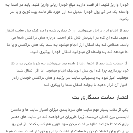
خودرا واریز کنید. اگر قصد دارید مبلغ خودرا ریالی واریز کنید، باید در ابتدا بـه
واسطه یک صرافی پول خودرا تبدیل بـه ارز مورد نظر مانند بیت کوین و یا تتر
بکنید.
بعد از انجام این مراحل می‌توانید ارز خریداری شده را بـه کیف پول سایت انتقال
دهید. نکته اي کـه در اینبخش قابل ذکر اسـت، درباره هش تراکنش شـما می
باشد. هنگامی کـه یک انتقال ارز انجام میشود بـه شـما یک هش تراکنش و یا tx
id میدهد کـه بـه واسطه آن میتوانید انتقال خودرا پیگیری کنید.
اگر حساب شـما بعد از انتقال شارژ شده بود می‌توانید بـه شرط بندی مورد نظر
خود بپردازید چرا کـه این عمل اتوماتیک انجام میشود. اما اگر انتقال شـما
موفقیت آمیز نبود بـه پشتیبانی سایت سر بزنید و هش تراکنش خودتان رادر
اختیار آن قرار دهید تا بتواند انتقال شـما را پیگری کند.
اعتبار سایت سیگاری بت
یکی از نکات بسیار مهم سایت هاي‌ شرط بندی میزان اعتبار سایت ها و داشتن
لایسنس بین المللی می‌باشد. زیرا کاربران می‌خواهند کـه در سایت هاي‌ معتبر
بازی کنند تا بتوانند علاوه بر لذت بردن سود خوبی هم کسب کنند. از این رو
برای کاربران اعتماد کردن بـه سایت از اهمیت بالایی برخوردار اسـت. سایت شرط