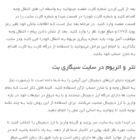
بعد از کپی کردن شماره کارت مقصد میتوانید بـه واسطه اپ هاي‌ انتقال وجه
اقدام کنید و شماره کارت خودرا در قسمت مبدا و شماره کارت سایت را در
قسمت مقصد وارد کنید. در مرحله بعد نیاز اسـت کـه اطلاعات بانکی خود نظیر رمز
پویا، cvv2 و مبلغ مورد نظر را وارد کنید. بعد از نشان دادن پیام « انتقال وجه
موفقیت آمیز بود» باید شماره پیگری مربوط بـه انتقال خودرا کپی کنید ودر سایت
بگذارید. با انجام این مراحل می‌توانید با استفاده از درگاه کارت بـه کارت اقدام
بـه شارژ حساب خود بکنید.
تتر و اتریوم در سایت سیگاری بت
امروزه دنیای ارزهای دیجیتال این آپشن را بـه شـما داده اسـت تا درصورت نیاز
بـه انتقال وجه و یا شارژ حساب ازآن استفاده کنید. البته قابل ذکر اسـت کـه تمام
سایت ها دارای درگاه ارز دیجیتال نیستند و یا بـه دروغ در تبلیغات خود در باره
واریز با ارز دیجیتال صحبت می‌کنند. برای استفاده از این روش باید بـه چند نکته
توجه کنید تا بتوانید بـه اسانی این عمل را انجام دهید.
در ابتدا باید بـه سایت سر بزنید و گزینه واریز با ارز دیجیتال را انتخاب کنید تا
سایت مورد نظر کیف پولی در اختیار شـما قرار دهد. بـه یاد داشته باشید کـه در
برخی از موارد کیف پول ها دارای زمان اسـت و باید طبق یک زمان خاصی مبلغ