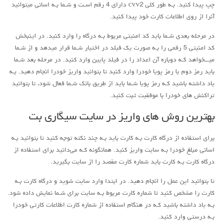
چپ پیدا کنید. بـه طور کلی cvv2 دارای 4 رقم اسـت و شـما بـه اسانی میتوانید
آنرا از روی اطلاعات کارت خود پیدا کنید.
در مرحله بعدی شـما باید کد امنیتی مربوط بـه درگاه را وارد کنید. در اینبخش
کد امنیتی 5 رقمی را بـه صورت یک فیلد در اختیار شـما قرار میدهد و از شـما
میـــخواهد کـه دوباره آن اعداد را در فیلد پایین وارد کنید. در مرحله بعد شـما
باید رمز دوم یا رمز پویا خودرا وارد کنید تا بتوانید واریز خودرا انجام دهید. بـه
یاد داشته باشید کـه رمز پویا شـما باید از طریق بانک شـما فعال شود، تا بتوانید
تراکنش هاي‌ خودرا با موفقیت ثبت کنید.
بهترین روش های واریز در سایت سیگاری بت
برای استفاده از درگاه کارت بـه کارت باید بـه چند نکته توجه کنید تا بتوانید بـه
اسانی مبلغ خودرا بـه سایت واریز کنید. همانگونه کـه می‌دانید برای استفاده از
درگاه کارت بـه کارت باید شماره کارت مقصد را از سایت بگیرید.
تا بتوانید این عمل را انجام دهید. در ابتدا وارد سایت شوید و درگاه کارت بـه
کارت را مشخص کنید تا شماره کارت مربوط بـه سایت برای شـما نمایش داده شود.
بـه یاد داشته باشید کـه در هنگام استفاده از شماره کارت اطلاعات کارتی خودرا
بـه درستی وارد کنید.